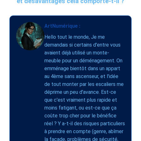
et désavantages cela comporte-t-il ?
ArtNumérique :
Hello tout le monde, Je me
demandais si certains d'entre vous
avaient déjà utilisé un monte-
meuble pour un déménagement. On
emménage bientôt dans un appart
au 4ème sans ascenseur, et l'idée
de tout monter par les escaliers me
déprime un peu d'avance. Est-ce
que c'est vraiment plus rapide et
moins fatigant, ou est-ce que ça
coûte trop cher pour le bénéfice
réel ? Y a-t-il des risques particuliers
à prendre en compte (genre, abîmer
la façade, problèmes de sécurité,