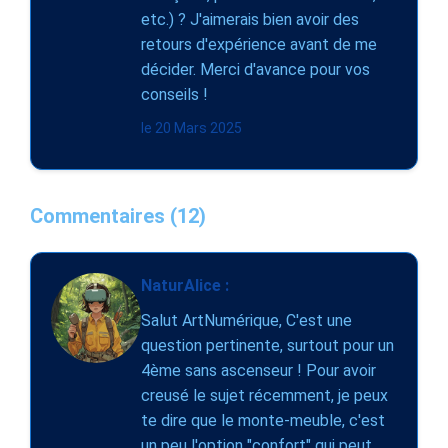
etc.) ? J'aimerais bien avoir des
retours d'expérience avant de me
décider. Merci d'avance pour vos
conseils !
le 20 Mars 2025
Commentaires (12)
NaturAlice :
Salut ArtNumérique, C'est une
question pertinente, surtout pour un
4ème sans ascenseur ! Pour avoir
creusé le sujet récemment, je peux
te dire que le monte-meuble, c'est
un peu l'option "confort" qui peut