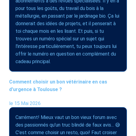
abonnements à des revues spécialisées. Il y en a
pour tous les goûts, du travail du bois à la
métallurgie, en passant par le jardinage bio. Ça lui
donnerait des idées de projets, et il penserait à
toi chaque mois en les lisant. Et puis, si tu
trouves un numéro spécial sur un sujet qui
l'intéresse particulièrement, tu peux toujours lui
offrir le numéro en question en complément du
cadeau principal.
Comment choisir un bon vétérinaire en cas
d'urgence à Toulouse ?
le 15 Mai 2026
Carrément! Mieux vaut un bon vieux forum avec
des passionnés qu'un truc blindé de faux avis... 😅
C'est comme choisir un resto, quoi! Faut croiser