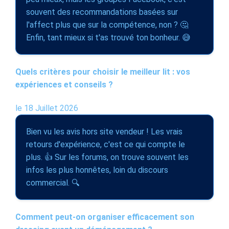
souvent des recommandations basées sur
l'affect plus que sur la compétence, non ? 🤔
Enfin, tant mieux si t'as trouvé ton bonheur. 😅
Quels critères pour choisir le meilleur lit : vos
expériences et conseils ?
le 18 Juillet 2026
Bien vu les avis hors site vendeur ! Les vrais
retours d'expérience, c'est ce qui compte le
plus. 👍 Sur les forums, on trouve souvent les
infos les plus honnêtes, loin du discours
commercial. 🔍
Comment peut-on organiser efficacement son