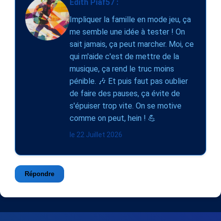
Edith Piaf57 :
Impliquer la famille en mode jeu, ça
me semble une idée à tester ! On
sait jamais, ça peut marcher. Moi, ce
qui m'aide c'est de mettre de la
musique, ça rend le truc moins
pénible. 🎶 Et puis faut pas oublier
de faire des pauses, ça évite de
s'épuiser trop vite. On se motive
comme on peut, hein ! 💪
le 22 Juillet 2026
Répondre