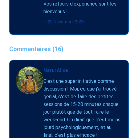
Vos retours d'expérience sont les
bienvenus !
le 28 Novembre 2025
Commentaires (16)
NaturAlice :
C'est une super initiative comme
discussion ! Moi, ce que j'ai trouvé
génial, c'est de faire des petites
sessions de 15-20 minutes chaque
jour plutôt que de tout faire le
week-end. On dirait que c'est moins
lourd psychologiquement, et au
final, c'est plus efficace !